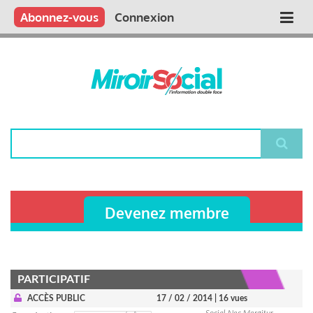
Aller
Qui sommes nous ?
Vous publiez
Nous publions
Contactez-nous
Abonnez-vous
Connexion
Main
au
contenu
navigation
principal
Rechercher
Devenez membre
PARTICIPATIF
ACCÈS PUBLIC
17 / 02 / 2014
| 16 vues
Social Nec Mergitur