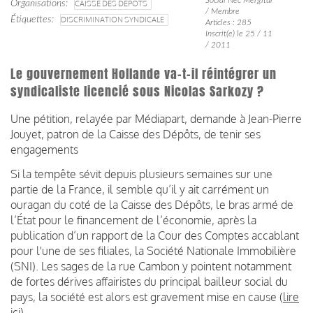
Organisations
CAISSE DES DÉPÔTS
/ Membre
Étiquettes
DISCRIMINATION SYNDICALE
Articles : 285
Inscrit(e) le 25 / 11
/ 2011
Le gouvernement Hollande va-t-il réintégrer un
syndicaliste licencié sous Nicolas Sarkozy ?
Une pétition, relayée par Médiapart, demande à Jean-Pierre
Jouyet, patron de la Caisse des Dépôts, de tenir ses
engagements
Si la tempête sévit depuis plusieurs semaines sur une
partie de la France, il semble qu’il y ait carrément un
ouragan du coté de la Caisse des Dépôts, le bras armé de
l’État pour le financement de l’économie, après la
publication d’un rapport de la Cour des Comptes accablant
pour l'une de ses filiales, la Société Nationale Immobilière
(SNI). Les sages de la rue Cambon y pointent notamment
de fortes dérives affairistes du principal bailleur social du
pays, la société est alors est gravement mise en cause (
lire
ici
).