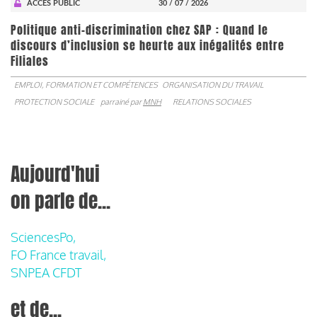
ACCÈS PUBLIC
30 / 07 / 2026
Politique anti-discrimination chez SAP : Quand le
discours d’inclusion se heurte aux inégalités entre
Filiales
EMPLOI, FORMATION ET COMPÉTENCES
ORGANISATION DU TRAVAIL
PROTECTION SOCIALE
parrainé par
MNH
RELATIONS SOCIALES
Aujourd'hui
on parle de...
SciencesPo,
FO France travail,
SNPEA CFDT
et de...