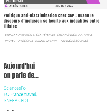
PARTICIPATIF
ACCÈS PUBLIC
30 / 07 / 2026
Politique anti-discrimination chez SAP : Quand le
discours d’inclusion se heurte aux inégalités entre
Filiales
EMPLOI, FORMATION ET COMPÉTENCES
ORGANISATION DU TRAVAIL
PROTECTION SOCIALE
parrainé par
MNH
RELATIONS SOCIALES
Aujourd'hui
on parle de...
SciencesPo,
FO France travail,
SNPEA CFDT