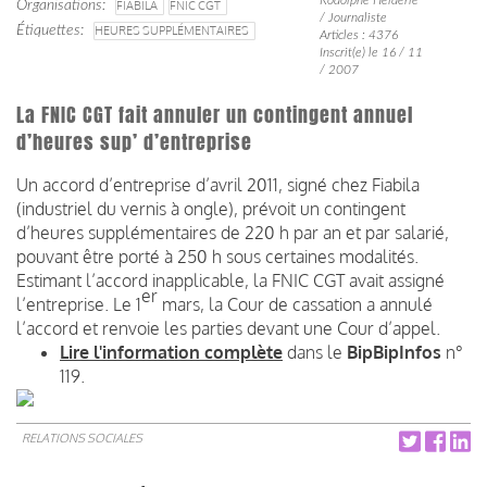
Organisations
FIABILA
FNIC CGT
/ Journaliste
Étiquettes
HEURES SUPPLÉMENTAIRES
Articles : 4376
Inscrit(e) le 16 / 11
/ 2007
La FNIC CGT fait annuler un contingent annuel
d’heures sup’ d’entreprise
Un accord d’entreprise d’avril 2011, signé chez Fiabila
(industriel du vernis à ongle), prévoit un contingent
d’heures supplémentaires de 220 h par an et par salarié,
pouvant être porté à 250 h sous certaines modalités.
Estimant l’accord inapplicable, la FNIC CGT avait assigné
er
l’entreprise. Le 1
mars, la Cour de cassation a annulé
l’accord et renvoie les parties devant une Cour d’appel.
Lire l'information complète
dans le
BipBipInfos
n°
119.
RELATIONS SOCIALES