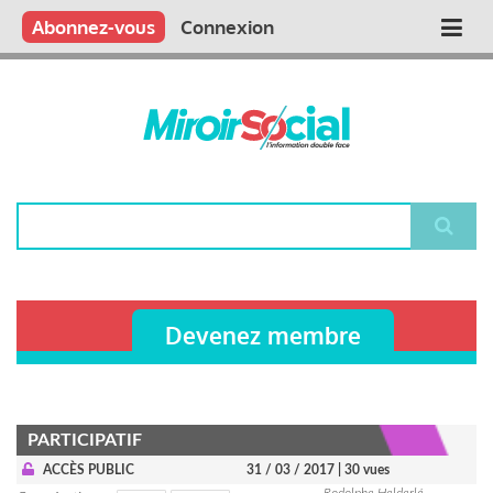
Aller
Qui sommes nous ?
Vous publiez
Nous publions
Contactez-nous
Abonnez-vous
Connexion
Main
au
contenu
navigation
principal
Rechercher
Devenez membre
PARTICIPATIF
ACCÈS PUBLIC
31 / 03 / 2017
| 30 vues
Rodolphe Helderlé