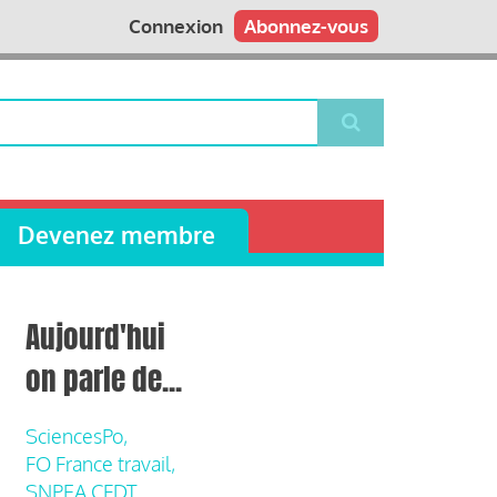
Connexion
Abonnez-vous
Devenez membre
Aujourd'hui
on parle de...
SciencesPo,
FO France travail,
SNPEA CFDT