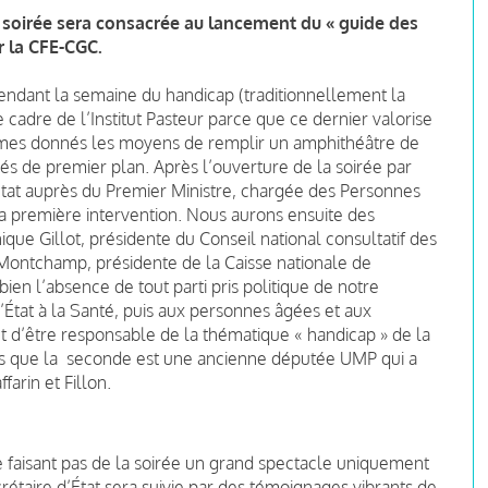
ne soirée sera consacrée au lancement du « guide des
r la CFE-CGC.
ndant la semaine du handicap (traditionnellement la
 cadre de l’Institut Pasteur parce que ce dernier valorise
mmes donnés les moyens de remplir un amphithéâtre de
és de premier plan. Après l’ouverture de la soirée par
État auprès du Premier Ministre, chargée des Personnes
a première intervention. Nous aurons ensuite des
ue Gillot, présidente du Conseil national consultatif des
ontchamp, présidente de la Caisse nationale de
ien l’absence de tout parti pris politique de notre
État à la Santé, puis aux personnes âgées et aux
 d’être responsable de la thématique « handicap » de la
s que la seconde est une ancienne députée UMP qui a
arin et Fillon.
faisant pas de la soirée un grand spectacle uniquement
ecrétaire d’État sera suivie par des témoignages vibrants de