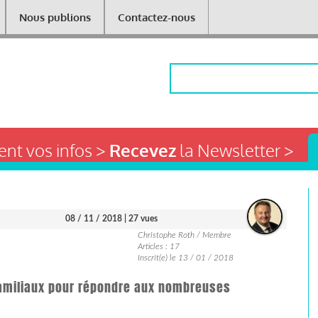
Nous publions
Contactez-nous
Rechercher
nt vos infos >
Recevez
la Newsletter >
08 / 11 / 2018
| 27 vues
Christophe Roth / Membre
Articles : 17
Inscrit(e) le 13 / 01 / 2018
familiaux pour répondre aux nombreuses