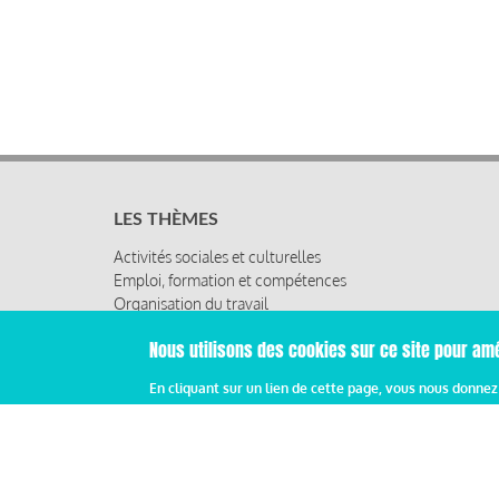
LES THÈMES
Activités sociales et culturelles
Emploi, formation et compétences
Organisation du travail
Protection sociale
Nous utilisons des cookies sur ce site pour amé
Relations sociales
Rémunération globale & partage de la performance
En cliquant sur un lien de cette page, vous nous donne
Santé au travail
Vie économique, RSE & solidarité