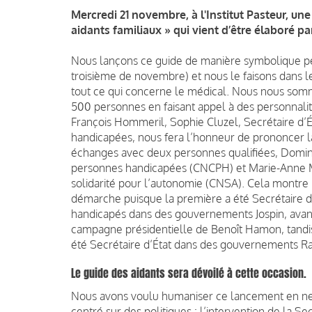
Mercredi 21 novembre, à l'Institut Pasteur, u
aidants familiaux » qui vient d’être élaboré pa
Nous lançons ce guide de manière symbolique pe
troisième de novembre) et nous le faisons dans le
tout ce qui concerne le médical. Nous nous so
500 personnes en faisant appel à des personnalit
François Hommeril, Sophie Cluzel, Secrétaire d’
handicapées, nous fera l’honneur de prononcer l
échanges avec deux personnes qualifiées, Dominiq
personnes handicapées (CNCPH) et Marie-Anne M
solidarité pour l’autonomie (CNSA). Cela montre b
démarche puisque la première a été Secrétaire d’
handicapés dans des gouvernements Jospin, avant
campagne présidentielle de Benoît Hamon, tandi
été Secrétaire d’État dans des gouvernements Raff
Le guide des aidants sera dévoilé à cette occasion.
Nous avons voulu humaniser ce lancement en ne 
centré sur des politiques : l’intervention de la S