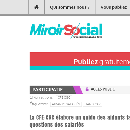
Aller
Qui sommes nous ?
Vous publiez
Main
au
contenu
navigation
principal
Publiez
gratuiteme
PARTICIPATIF
ACCÈS PUBLIC
Organisations
CFE CGC
Étiquettes
AIDANTS SALARIÉS
HANDICAP
La CFE-CGC élabore un guide des aidants 
questions des salariés