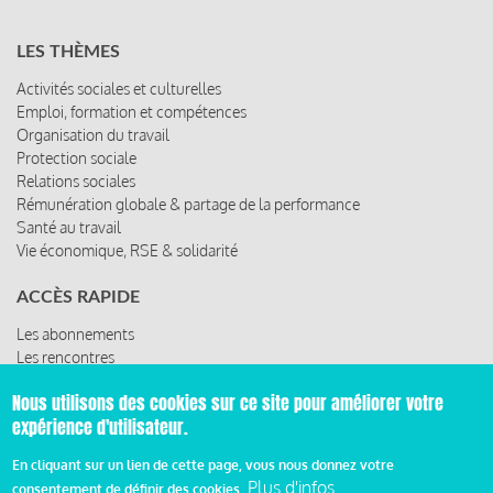
LES THÈMES
Activités sociales et culturelles
Emploi, formation et compétences
Organisation du travail
Protection sociale
Relations sociales
Rémunération globale & partage de la performance
Santé au travail
Vie économique, RSE & solidarité
ACCÈS RAPIDE
Les abonnements
Les rencontres
Les ressources
Nous utilisons des cookies sur ce site pour améliorer votre
expérience d'utilisateur.
En cliquant sur un lien de cette page, vous nous donnez votre
© 2019 Miroir Social - Réalisé par
Cafffeine
Plus d'infos
consentement de définir des cookies.