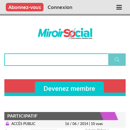
Aller
Qui sommes nous ?
Vous publiez
Nous publions
Contactez-nous
Abonnez-vous
Connexion
Main
au
contenu
navigation
principal
Rechercher
Devenez membre
PARTICIPATIF
ACCÈS PUBLIC
16 / 06 / 2014
| 10 vues
Sylvain Thibon /