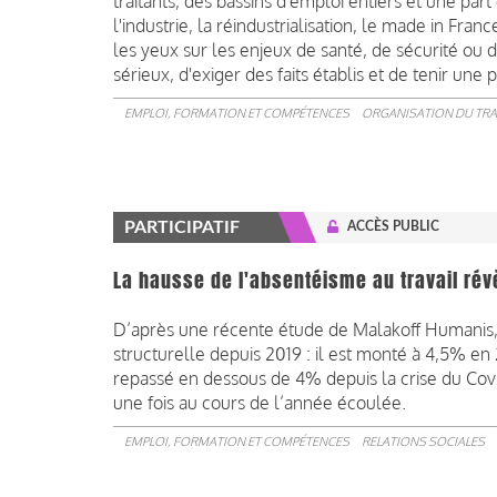
traitants, des bassins d'emploi entiers et une p
l'industrie, la réindustrialisation, le made in Fra
les yeux sur les enjeux de santé, de sécurité ou 
sérieux, d'exiger des faits établis et de tenir une
EMPLOI, FORMATION ET COMPÉTENCES
ORGANISATION DU TRA
PARTICIPATIF
ACCÈS PUBLIC
La hausse de l'absentéisme au travail rév
D’après une récente étude de Malakoff Humanis, 
structurelle depuis 2019 : il est monté à 4,5% en 
repassé en dessous de 4% depuis la crise du Covid.
une fois au cours de l’année écoulée.
EMPLOI, FORMATION ET COMPÉTENCES
RELATIONS SOCIALES