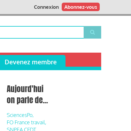
Connexion
Abonnez-vous
Devenez membre
Aujourd'hui
on parle de...
SciencesPo,
FO France travail,
SNPEA CFDT