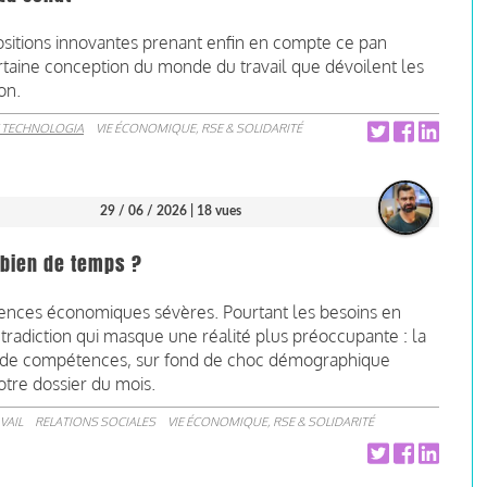
ositions innovantes prenant enfin en compte ce pan
certaine conception du monde du travail que dévoilent les
on.
 TECHNOLOGIA
VIE ÉCONOMIQUE, RSE & SOLIDARITÉ
29 / 06 / 2026
| 18 vues
mbien de temps ?
ulences économiques sévères. Pourtant les besoins en
radiction qui masque une réalité plus préoccupante : la
e de compétences, sur fond de choc démographique
otre dossier du mois.
VAIL
RELATIONS SOCIALES
VIE ÉCONOMIQUE, RSE & SOLIDARITÉ