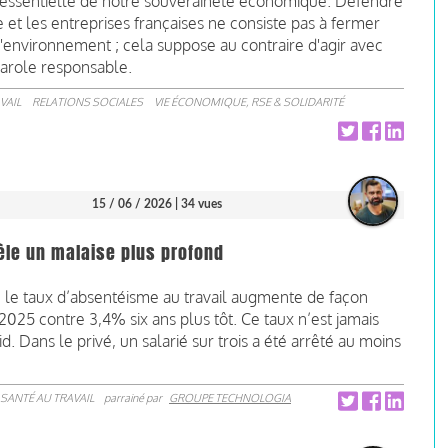
art essentielle de notre souveraineté économique. Défendre
nce et les entreprises françaises ne consiste pas à fermer
d'environnement ; cela suppose au contraire d'agir avec
 parole responsable.
VAIL
RELATIONS SOCIALES
VIE ÉCONOMIQUE, RSE & SOLIDARITÉ
15 / 06 / 2026
| 34 vues
èle un malaise plus profond
le taux d’absentéisme au travail augmente de façon
2025 contre 3,4% six ans plus tôt. Ce taux n’est jamais
 Dans le privé, un salarié sur trois a été arrêté au moins
SANTÉ AU TRAVAIL
parrainé par
GROUPE TECHNOLOGIA