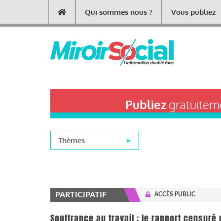
Aller
Qui sommes nous ?
Vous publiez
Main
au
contenu
navigation
principal
Publiez
gratuiteme
Thèmes
PARTICIPATIF
ACCÈS PUBLIC
Souffrance au travail : le rapport censuré