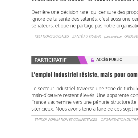
Derrière une décision rare, qui censure des prop
ignoré de la santé des salariés, c’est aussi une 
sénateurs, et que ne partage pas notre organisati
RELATIONS SOCIALES
SANTÉ AU TRAVAIL
parrainé par
GROUPE
PARTICIPATIF
ACCÈS PUBLIC
L’emploi industriel résiste, mais pour co
Le secteur industriel traverse une zone de turb
main-d’œuvre restent élevés. Une apparente cont
France s'achemine vers une pénurie structurell
silencieux. Nous avons tenu à faire de ces sujet n
EMPLOI, FORMATION ET COMPÉTENCES
ORGANISATION DU TRA