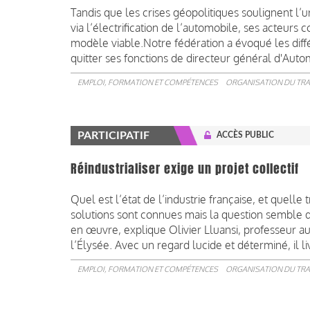
Tandis que les crises géopolitiques soulignent l’u
via l’électrification de l’automobile, ses acteurs 
modèle viable.Notre fédération a évoqué les diffé
quitter ses fonctions de directeur général d'Aut
EMPLOI, FORMATION ET COMPÉTENCES
ORGANISATION DU TRA
PARTICIPATIF
ACCÈS PUBLIC
Réindustrialiser exige un projet collectif
Quel est l’état de l’industrie française, et quelle 
solutions sont connues mais la question semble d
en œuvre, explique Olivier Lluansi, professeur au
l’Élysée. Avec un regard lucide et déterminé, il li
EMPLOI, FORMATION ET COMPÉTENCES
ORGANISATION DU TRA