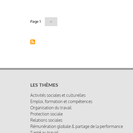
Pagination
Page 1
Page
››
suivante
LES THÈMES
Activités sociales et culturelles
Emploi, formation et compétences
Organisation du travail
Protection sociale
Relations sociales
Rémunération globale & partage de la performance
Santé au travail