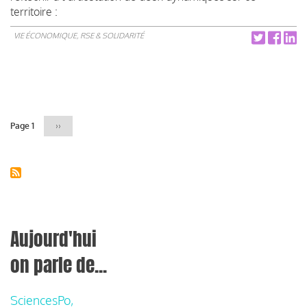
territoire :
VIE ÉCONOMIQUE, RSE & SOLIDARITÉ
Pagination
Page 1
Page
››
suivante
Aujourd'hui
on parle de...
SciencesPo,