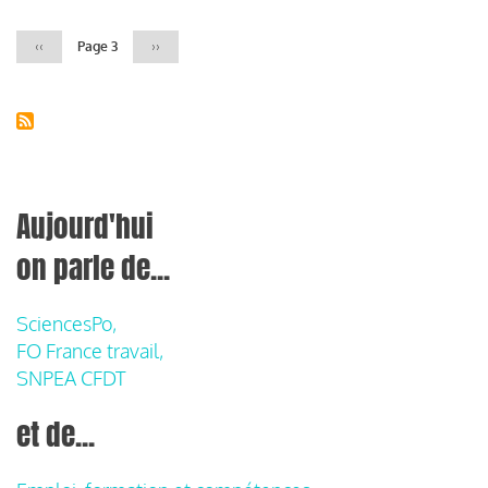
Page
‹‹
Page 3
Page
››
précédente
suivante
Aujourd'hui
on parle de...
SciencesPo,
FO France travail,
SNPEA CFDT
et de...