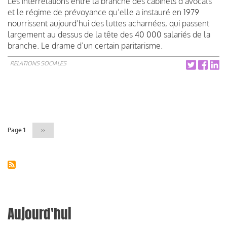
Les interrelations entre la branche des cabinets d’avocats
et le régime de prévoyance qu’elle a instauré en 1979
nourrissent aujourd’hui des luttes acharnées, qui passent
largement au dessus de la tête des 40 000 salariés de la
branche. Le drame d’un certain paritarisme.
RELATIONS SOCIALES
Pagination
Page 1
Page
››
suivante
Aujourd'hui