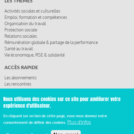
LES THÈMES
Activités sociales et culturelles
Emploi, formation et compétences
Organisation du travail
Protection sociale
Relations sociales
Rémunération globale & partage de la performance
Santé au travail
Vie économique, RSE & solidarité
ACCÈS RAPIDE
Les abonnements
Les rencontres
Les ressources
Nous utilisons des cookies sur ce site pour améliorer votre
expérience d'utilisateur.
© 2019 Miroir Social - Réalisé par
Cafffeine
En cliquant sur un lien de cette page, vous nous donnez votre
Plus d'infos
consentement de définir des cookies.
Mentions légales et condition générale d’utilisation et
d’abonnement