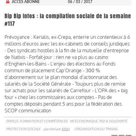
ACCÈS ABONNÉ
06 / 03 / 2017
Bip Bip Infos : la compilation sociale de la semaine
#117
Prévoyance : Kerialis, ex-Crepa, enterre un contentieux à 6
millions d’euros avec les ex-cabinets de conseils juridiques
- Des syndicats hostiles à la fin de la mutuelle d’entreprise
de Natixis - Forfait-jour : rien ne va plus au casino
d’Enghien-les-Bains - L’enjeu des élections au Fonds
commun de placement Cap’Orange - 300 %
d’abonnement sur le plan mondial d’actionnariat des
salariés de la Société Générale - Toujours plus de remise
sur achats pour les salariés de Carrefour - L’OPA des « big
four » chez les commissaires aux comptes - Pas de
comptes déposés pendant 5 ans pour la fédération des
SCOP communication
EMPLOI, FORMATION ET COMPÉTENCES
VIE ÉCONOMIQUE, RSE & SOLIDARITÉ
PROTECTION SOCIALE
parrainé par
MNH
ORGANISATION DU TRAVAIL