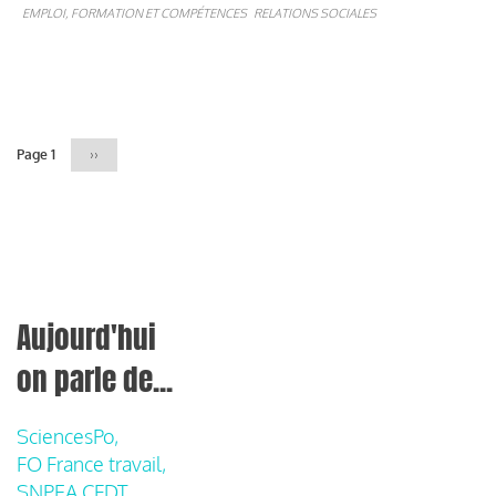
EMPLOI, FORMATION ET COMPÉTENCES
RELATIONS SOCIALES
Pagination
Page 1
Page
››
suivante
Aujourd'hui
on parle de...
SciencesPo,
FO France travail,
SNPEA CFDT