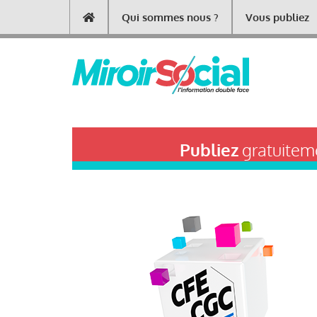
Aller
Qui sommes nous ?
Vous publiez
Main
au
contenu
navigation
principal
Publiez
gratuiteme