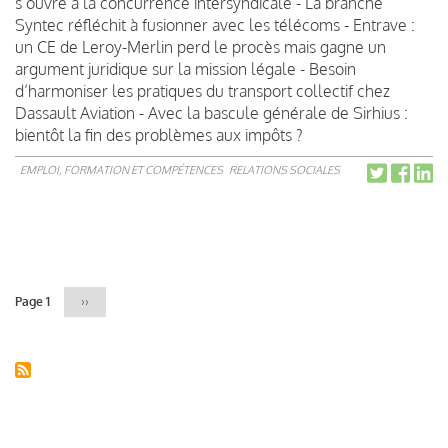
s’ouvre à la concurrence intersyndicale - La branche
Syntec réfléchit à fusionner avec les télécoms - Entrave :
un CE de Leroy-Merlin perd le procès mais gagne un
argument juridique sur la mission légale - Besoin
d’harmoniser les pratiques du transport collectif chez
Dassault Aviation - Avec la bascule générale de Sirhius :
bientôt la fin des problèmes aux impôts ?
EMPLOI, FORMATION ET COMPÉTENCES
RELATIONS SOCIALES
Pagination
Page 1
Page
››
suivante