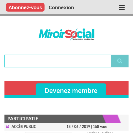
Aller
Qui sommes nous ?
Vous publiez
Nous publions
Contactez-nous
Abonnez-vous
Connexion
Main
au
contenu
navigation
principal
Rechercher
Devenez membre
PARTICIPATIF
ACCÈS PUBLIC
18 / 06 / 2019
| 158 vues
Frédéric Souillot /