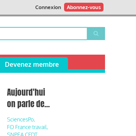
Connexion
Abonnez-vous
Devenez membre
Aujourd'hui
on parle de...
SciencesPo,
FO France travail,
SNPEA CFDT