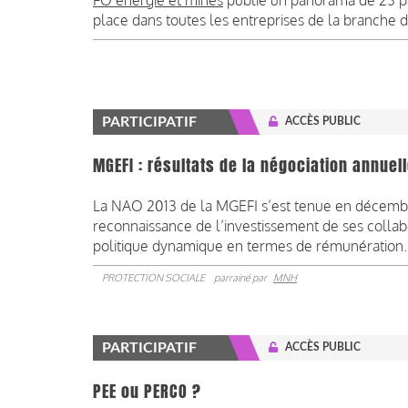
FO énergie et mines
publie un panorama de 23 pag
place dans toutes les entreprises de la branche de
PARTICIPATIF
ACCÈS PUBLIC
MGEFI : résultats de la négociation annuell
La NAO 2013 de la MGEFI s’est tenue en décembre
reconnaissance de l’investissement de ses collabo
politique dynamique en termes de rémunération.
PROTECTION SOCIALE
parrainé par
MNH
PARTICIPATIF
ACCÈS PUBLIC
PEE ou PERCO ?