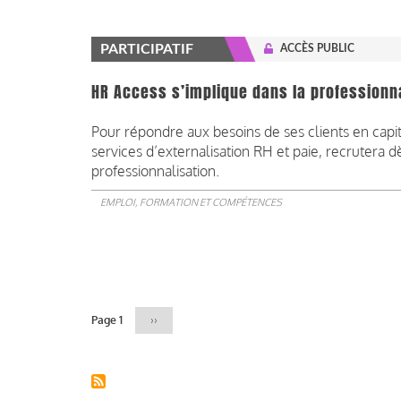
PARTICIPATIF
ACCÈS PUBLIC
HR Access s’implique dans la professionn
Pour répondre aux besoins de ses clients en capit
services d’externalisation RH et paie, recrutera 
professionnalisation.
EMPLOI, FORMATION ET COMPÉTENCES
Pagination
Page 1
Page
››
suivante