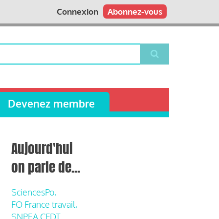
Connexion
Abonnez-vous
Devenez membre
Aujourd'hui
on parle de...
SciencesPo,
FO France travail,
SNPEA CFDT