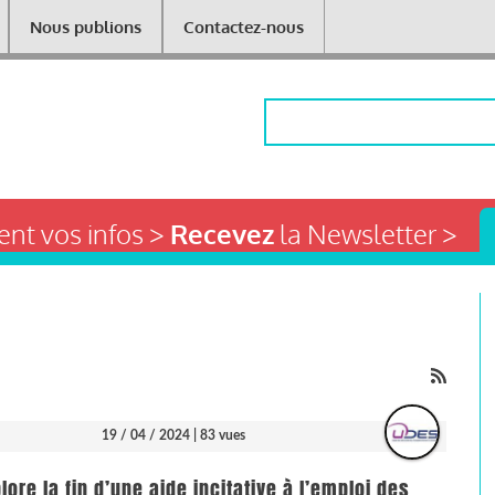
Nous publions
Contactez-nous
Rechercher
nt vos infos >
Recevez
la Newsletter >
19 / 04 / 2024
| 83 vues
ore la fin d’une aide incitative à l’emploi des