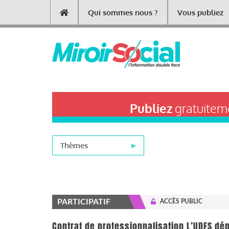
Aller
Qui sommes nous ?
Vous publiez
Main
au
contenu
navigation
principal
Publiez
gratuiteme
Thèmes
PARTICIPATIF
ACCÈS PUBLIC
Contrat de professionnalisation L’UDES dépl