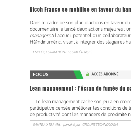
Ricoh France se mobilise en faveur du ha
Dans le cadre de son plan d’actions en faveur du
documentaire, a lancé deux actions majeures : u
managers
à l'accueil potentiel d'un collaborateur
H@ndinuméric
, visant à intégrer des stagiaires h
EMPLOI, FORMATION ET COMPÉTENCES
FOCUS
ACCÈS ABONNÉ
Lean management : l'écran de fumée du pa
Le lean management cache son jeu à en croire
participative censée améliorer les conditions de t
de productivité dont les managers de proximité
SANTÉ AU TRAVAIL
parrainé par
GROUPE TECHNOLOGIA