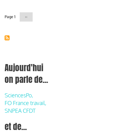
Page 1
Page
››
suivante
Aujourd'hui
on parle de...
SciencesPo,
FO France travail,
SNPEA CFDT
et de...