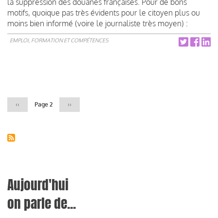
la suppression des douanes françaises. Pour de bons
motifs, quoique pas très évidents pour le citoyen plus ou
moins bien informé (voire le journaliste très moyen) :
EMPLOI, FORMATION ET COMPÉTENCES
Pagination
Page
‹‹
Page 2
Page
››
précédente
suivante
Aujourd'hui
on parle de...