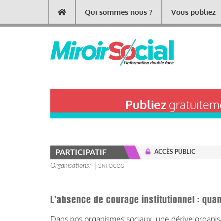
Aller
Qui sommes nous ?
Vous publiez
Main
au
contenu
navigation
principal
Publiez
gratuiteme
PARTICIPATIF
ACCÈS PUBLIC
Organisations
SNFOCOS
L'absence de courage institutionnel : qu
Dans nos organismes sociaux, une dérive organisa