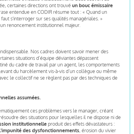
ée, certaines directions ont trouvé
un bouc émissaire
hrase entendue en CODIR résume tout : « Quand un
aut s'interroger sur ses qualités managériales. »
e un renoncement institutionnel majeur.
t indispensable. Nos cadres doivent savoir mener des
certaines situations d’équipe déviantes dépassent
stiné du cadre de travail par un agent, les comportements
levant du harcèlement vis-à-vis d’un collègue ou même
avec le collectif ne se règlent pas par des techniques de
ionnelles assumées.
systématiquement ces problèmes vers le manager, créant
résoudre des situations pour lesquelles il ne dispose ni de
sion institutionnelle
produit des effets dévastateurs :
 l'impunité des dysfonctionnements
, érosion du vivier