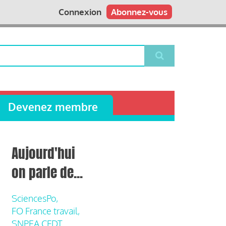
Connexion
Abonnez-vous
Devenez membre
Aujourd'hui
on parle de...
SciencesPo,
FO France travail,
SNPEA CFDT