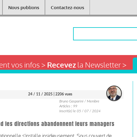
Nous publions
Contactez-nous
Rechercher
nt vos infos >
Recevez
la Newsletter >
24 / 11 / 2025
| 2206 vues
Bruno Gasparini / Membre
Articles : 99
Inscrit(e) le 05 / 07 / 2024
and les directions abandonnent leurs managers
tionnelle s'installe insidieusement. Sous couvert de