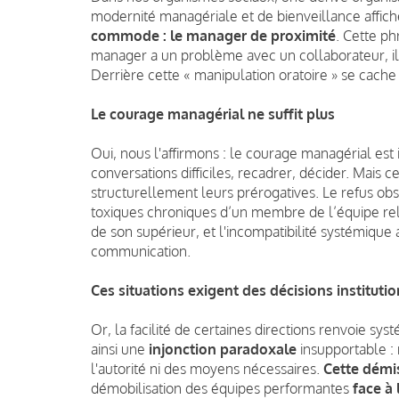
modernité managériale et de bienveillance affich
commode : le manager de proximité
. Cette p
manager a un problème avec un collaborateur, il f
Derrière cette « manipulation oratoire » se cach
Le courage managérial ne suffit plus
Oui, nous l'affirmons : le courage managérial es
conversations difficiles, recadrer, décider. Mais 
structurellement leurs prérogatives. Le refus ob
toxiques chroniques d’un membre de l’équipe re
de son supérieur, et l'incompatibilité systémique 
communication.
Ces situations exigent des décisions institut
Or, la facilité de certaines directions renvoie 
ainsi une
injonction paradoxale
insupportable : 
l'autorité ni des moyens nécessaires.
Cette démis
démobilisation des équipes performantes
face à