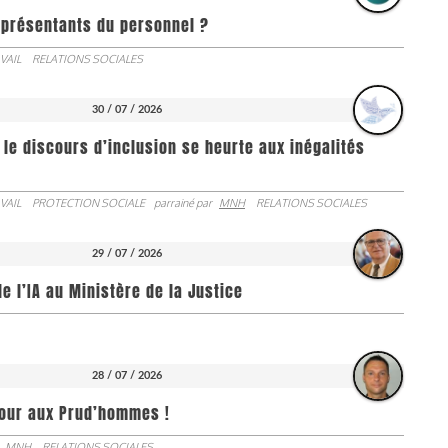
représentants du personnel ?
VAIL
RELATIONS SOCIALES
30 / 07 / 2026
 le discours d’inclusion se heurte aux inégalités
VAIL
PROTECTION SOCIALE
parrainé par
MNH
RELATIONS SOCIALES
29 / 07 / 2026
de l’IA au Ministère de la Justice
28 / 07 / 2026
jour aux Prud’hommes !
MNH
RELATIONS SOCIALES