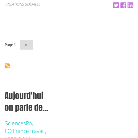
RELATIONS SOCIALES
Pagination
Page 1
Page
››
suivante
Aujourd'hui
on parle de...
SciencesPo,
FO France travail,