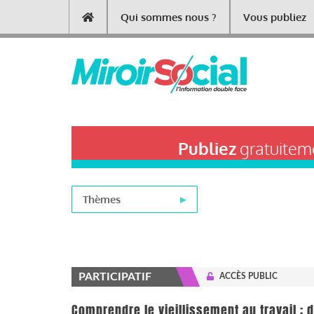
Aller
Qui sommes nous ?
Vous publiez
Main
au
contenu
navigation
principal
Publiez
gratuiteme
Thèmes
PARTICIPATIF
ACCÈS PUBLIC
Comprendre le vieillissement au travail :