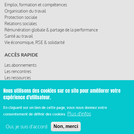
Emploi, formation et compétences
Organisation du travail
Protection sociale
Relations sociales
Rémunération globale & partage de la performance
Santé au travail
Vie économique, RSE & solidarité
ACCÈS RAPIDE
Les abonnements
Les rencontres
Les ressources
Nous utilisons des cookies sur ce site pour améliorer votre
expérience d'utilisateur.
© 2019 Miroir Social - Réalisé par
Cafffeine
En cliquant sur un lien de cette page, vous nous donnez votre
Plus d'infos
consentement de définir des cookies.
Mentions légales et condition générale d’utilisation et
Pied
d’abonnement
Oui, je suis d'accord
Non, merci