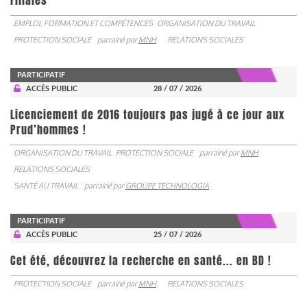
Filiales
EMPLOI, FORMATION ET COMPÉTENCES
ORGANISATION DU TRAVAIL
PROTECTION SOCIALE
parrainé par
MNH
RELATIONS SOCIALES
PARTICIPATIF
ACCÈS PUBLIC
28 / 07 / 2026
Licenciement de 2016 toujours pas jugé à ce jour aux
Prud’hommes !
ORGANISATION DU TRAVAIL
PROTECTION SOCIALE
parrainé par
MNH
RELATIONS SOCIALES
SANTÉ AU TRAVAIL
parrainé par
GROUPE TECHNOLOGIA
PARTICIPATIF
ACCÈS PUBLIC
25 / 07 / 2026
Cet été, découvrez la recherche en santé... en BD !
PROTECTION SOCIALE
parrainé par
MNH
RELATIONS SOCIALES