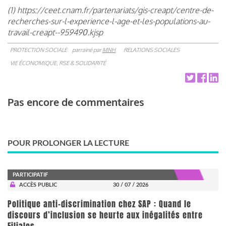
(1) https://ceet.cnam.fr/partenariats/gis-creapt/centre-de-
recherches-sur-l-experience-l-age-et-les-populations-au-
travail-creapt--959490.kjsp
PROTECTION SOCIALE
parrainé par
MNH
RELATIONS SOCIALES
VIE ÉCONOMIQUE, RSE & SOLIDARITÉ
Pas encore de commentaires
POUR PROLONGER LA LECTURE
PARTICIPATIF
ACCÈS PUBLIC
30 / 07 / 2026
Politique anti-discrimination chez SAP : Quand le
discours d’inclusion se heurte aux inégalités entre