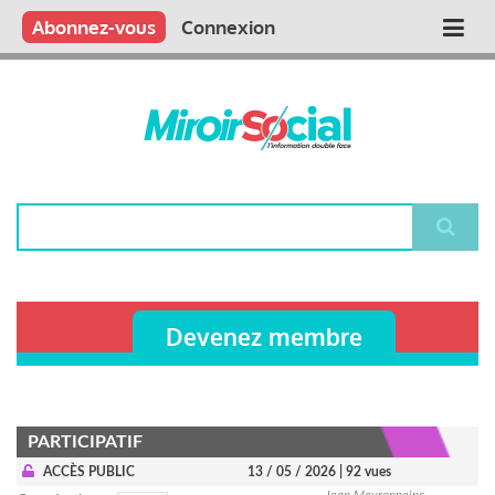
Aller
Qui sommes nous ?
Vous publiez
Nous publions
Contactez-nous
Abonnez-vous
Connexion
Main
au
contenu
navigation
principal
Rechercher
Devenez membre
PARTICIPATIF
ACCÈS PUBLIC
13 / 05 / 2026
| 92 vues
Jean Meyronneinc