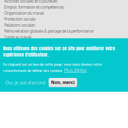
Activités sociales et culturelles
Emploi, formation et compétences
Organisation du travail
Protection sociale
Relations sociales
Rémunération globale & partage de la performance
Santé au travail
Vie économique, RSE & solidarité
Nous utilisons des cookies sur ce site pour améliorer votre
expérience d'utilisateur.
ACCÈS RAPIDE
Les abonnements
En cliquant sur un lien de cette page, vous nous donnez votre
Plus d'infos
Les rencontres
consentement de définir des cookies.
Les ressources
Oui, je suis d'accord
Non, merci
© 2019 Miroir Social - Réalisé par
Cafffeine
Mentions légales et condition générale d’utilisation et
Pied
d’abonnement