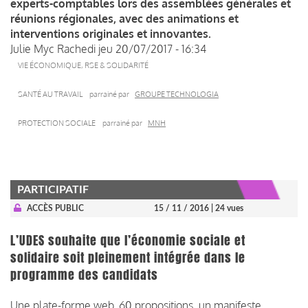
experts-comptables lors des assemblées générales et
réunions régionales, avec des animations et
interventions originales et innovantes.
Julie Myc Rachedi
jeu 20/07/2017 - 16:34
VIE ÉCONOMIQUE, RSE & SOLIDARITÉ
SANTÉ AU TRAVAIL
parrainé par
GROUPE TECHNOLOGIA
PROTECTION SOCIALE
parrainé par
MNH
PARTICIPATIF
ACCÈS PUBLIC
15 / 11 / 2016
| 24 vues
L’UDES souhaite que l’économie sociale et
solidaire soit pleinement intégrée dans le
programme des candidats
Une plate-forme web, 60 propositions, un manifeste,