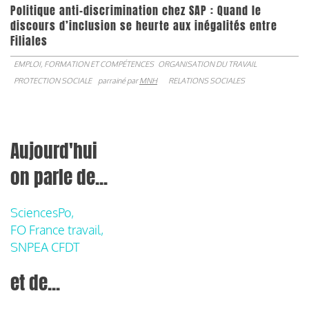
Politique anti-discrimination chez SAP : Quand le
discours d’inclusion se heurte aux inégalités entre
Filiales
EMPLOI, FORMATION ET COMPÉTENCES
ORGANISATION DU TRAVAIL
PROTECTION SOCIALE
parrainé par
MNH
RELATIONS SOCIALES
Aujourd'hui
on parle de...
SciencesPo,
FO France travail,
SNPEA CFDT
et de...