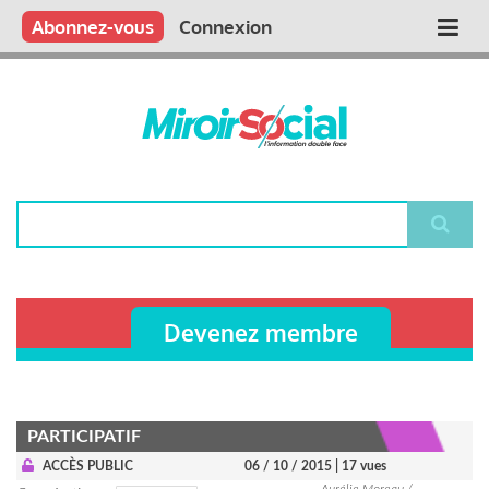
Aller
Qui sommes nous ?
Vous publiez
Nous publions
Contactez-nous
Abonnez-vous
Connexion
Main
au
contenu
navigation
principal
Rechercher
Devenez membre
PARTICIPATIF
ACCÈS PUBLIC
06 / 10 / 2015
| 17 vues
Aurélie Moreau /