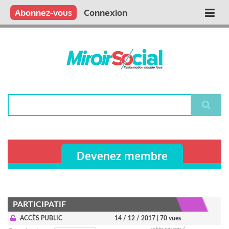
Aller
Qui sommes nous ?
Vous publiez
Nous publions
Contactez-nous
Abonnez-vous
Connexion
Main
au
contenu
navigation
principal
Rechercher
Devenez membre
PARTICIPATIF
ACCÈS PUBLIC
14 / 12 / 2017
| 70 vues
robin carcan /