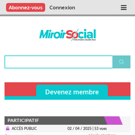
Aller
Qui sommes nous ?
Vous publiez
Nous publions
Contactez-nous
Abonnez-vous
Connexion
Main
au
contenu
navigation
principal
Rechercher
Devenez membre
PARTICIPATIF
ACCÈS PUBLIC
02 / 04 / 2025
| 53 vues
Mireille Herriberry