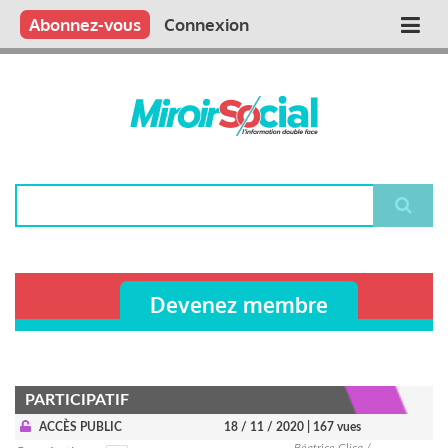
Aller
Qui sommes nous ?
Vous publiez
Nous publions
Contactez-nous
Abonnez-vous
Connexion
Main
au
contenu
navigation
principal
Rechercher
Devenez membre
PARTICIPATIF
ACCÈS PUBLIC
18 / 11 / 2020
| 167 vues
Béatrice Clicq /