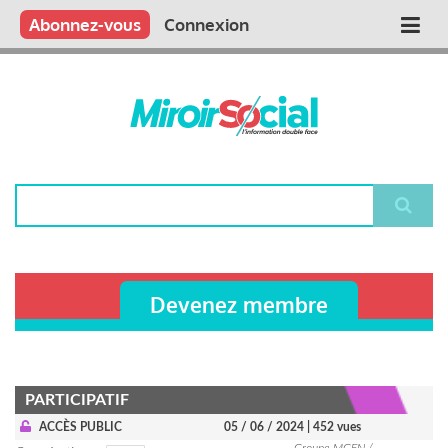
Aller
Qui sommes nous ?
Vous publiez
Nous publions
Contactez-nous
Abonnez-vous
Connexion
Main
au
contenu
navigation
principal
Rechercher
Devenez membre
PARTICIPATIF
ACCÈS PUBLIC
05 / 06 / 2024
| 452 vues
Groupe MGEN /