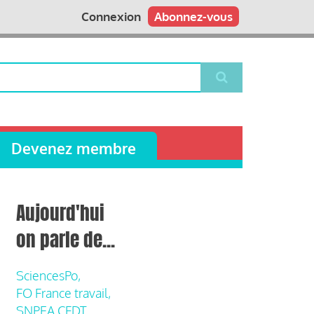
Connexion
Abonnez-vous
Devenez membre
Aujourd'hui
on parle de...
SciencesPo,
FO France travail,
SNPEA CFDT