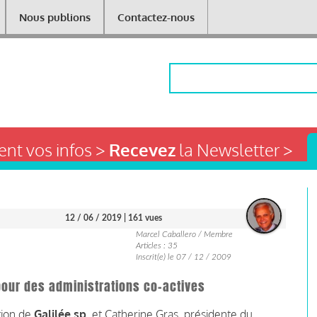
Nous publions
Contactez-nous
Rechercher
nt vos infos >
Recevez
la Newsletter >
12 / 06 / 2019
| 161 vues
Marcel Caballero / Membre
Articles : 35
Inscrit(e) le 07 / 12 / 2009
pour des administrations co-actives
tion de
Galilée.sp
, et Catherine Gras, présidente du