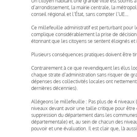
Un citoyen habitant une grande ville est soumis à 
d’arrondissement, la mairie centrale, la métropo
conseil régional et l’État, sans compter l’UE…
Ce millefeuille administratif est perturbant pour
complique considérablement la prise de décision 
étonnant que les citoyens se sentent éloignés et 
Plusieurs conséquences pratiques doivent être tir
Contrairement à ce que revendiquent les élus loc
chaque strate d’administration sans risquer de grav
dépenses des collectivités locales ont nettement 
dernières décennies).
Allégeons le millefeuille : Pas plus de 4 niveau
niveaux devant avoir une taille critique pour êtr
suppression du département dans les communes-a
départementale) et, au sein de chacun des nivea
pouvoir et une évaluation. Il est clair que, là aus