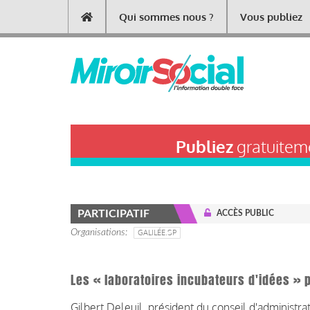
Aller
Qui sommes nous ?
Vous publiez
Main
au
contenu
navigation
principal
Publiez
gratuiteme
PARTICIPATIF
ACCÈS PUBLIC
Organisations
GALILÉE.SP
Les « laboratoires incubateurs d'idées » 
Gilbert Deleuil, président du conseil d'administra