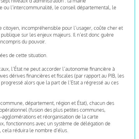
sept niveaux d’administration : la mairie
le ou l’intercommunalité, le conseil départemental, le
 le citoyen, incompréhensible pour l’usager, coûte cher et
publique sur les enjeux majeurs. Il n’est donc guère
incompris du pouvoir.
ées de cette situation.
aux, l’État ne peut accorder l’autonomie financière à
es dérives financières et fiscales (par rapport au PIB, les
progressé alors que la part de l’Etat a régressé au ces
x (commune, département, région et État), chacun des
e opérationnel (fusion des plus petites communes,
gglomérations et réorganisation de la carte
ux, fonctionnons avec un système de délégation de
si, cela réduira le nombre d’élus.