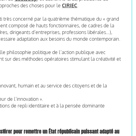
s approches des choses pour le
CIRIEC
.
nti très concerné par la quatrième thématique du « grand
rement composé de hauts fonctionnaires, de cadres de la
dres, dirigeants d’entreprises, professions libérales…),
écessaire adaptation aux besoins du monde contemporain.
le philosophie politique de l’action publique avec
nt sur des méthodes opératoires stimulant la créativité et
innovant, humain et au service des citoyens et de la
ur de l’innovation ».
tions de repli identitaire et à la pensée dominante
transférer pour remettre un État républicain puissant adapté au