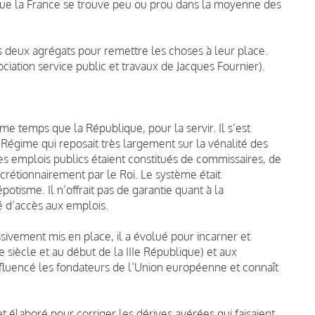
que la France se trouve peu ou prou dans la moyenne des
eux agrégats pour remettre les choses à leur place.
iation service public et travaux de Jacques Fournier).
 temps que la République, pour la servir. Il s’est
Régime qui reposait très largement sur la vénalité des
res emplois publics étaient constitués de commissaires, de
crétionnairement par le Roi. Le système était
potisme. Il n’offrait pas de garantie quant à la
é d’accès aux emplois.
ivement mis en place, il a évolué pour incarner et
e siècle et au début de la IIIe République) et aux
influencé les fondateurs de l’Union européenne et connaît
t élaboré pour corriger les dérives avérées qui faisaient