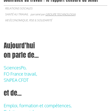
Souffrance au travail : le rapport censuré du Sénat
RELATIONS SOCIALES
SANTÉ AU TRAVAIL
parrainé par
GROUPE TECHNOLOGIA
VIE ÉCONOMIQUE, RSE & SOLIDARITÉ
Aujourd'hui
on parle de...
SciencesPo,
FO France travail,
SNPEA CFDT
et de...
Emploi, formation et compétences,