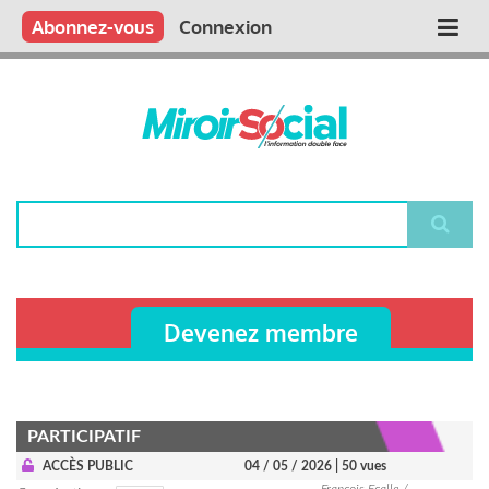
Aller
Qui sommes nous ?
Vous publiez
Nous publions
Contactez-nous
Abonnez-vous
Connexion
Main
au
contenu
navigation
principal
Rechercher
Devenez membre
PARTICIPATIF
ACCÈS PUBLIC
04 / 05 / 2026
| 50 vues
François Ecalle /