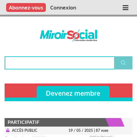
Aller
Qui sommes nous ?
Vous publiez
Nous publions
Contactez-nous
Abonnez-vous
Connexion
Main
au
contenu
navigation
principal
Rechercher
Devenez membre
PARTICIPATIF
ACCÈS PUBLIC
19 / 05 / 2025
| 87 vues
Fabien Brisard /