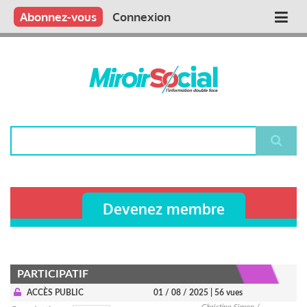
Aller
Qui sommes nous ?
Vous publiez
Nous publions
Contactez-nous
Abonnez-vous
Connexion
Main
au
contenu
navigation
principal
Rechercher
Devenez membre
PARTICIPATIF
ACCÈS PUBLIC
01 / 08 / 2025
| 56 vues
Christine Simon /