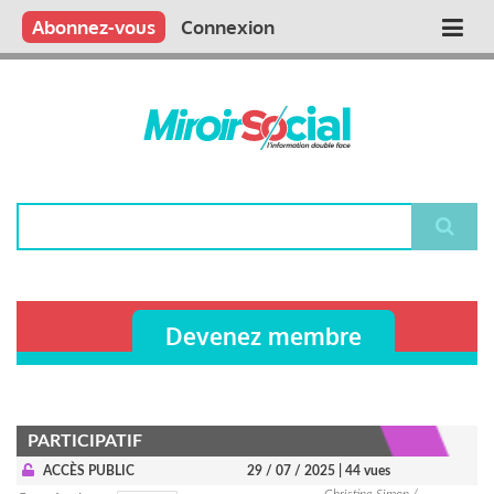
Aller
Qui sommes nous ?
Vous publiez
Nous publions
Contactez-nous
Abonnez-vous
Connexion
Main
au
contenu
navigation
principal
Rechercher
Devenez membre
PARTICIPATIF
ACCÈS PUBLIC
29 / 07 / 2025
| 44 vues
Christine Simon /