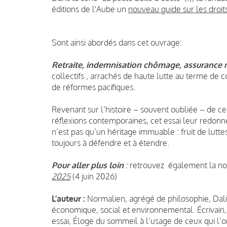
éditions de l'Aube un
nouveau guide sur les droit
Sont ainsi abordés dans cet ouvrage:
Retraite, indemnisation chômage, assurance m
collectifs , arrachés de haute lutte au terme de 
de réformes pacifiques.
Revenant sur l’histoire – souvent oubliée – de ces
réflexions contemporaines, cet essai leur redonne
n’est pas qu’un héritage immuable : fruit de luttes 
toujours à défendre et à étendre.
Pour aller plus loin
:
retrouvez également la n
2025
(4 juin 2026)
L’auteur :
Normalien, agrégé de philosophie, Dali
économique, social et environnemental. Écrivain, 
essai, Éloge du sommeil à l’usage de ceux qui l’on