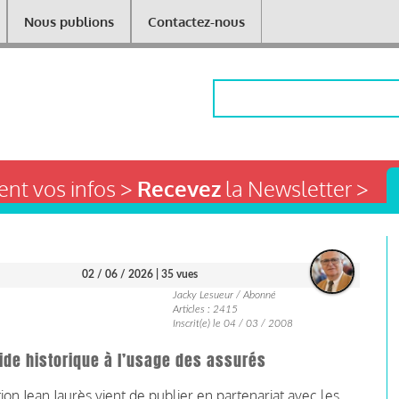
Nous publions
Contactez-nous
Rechercher
nt vos infos >
Recevez
la Newsletter >
02 / 06 / 2026
| 35 vues
Jacky Lesueur / Abonné
Articles : 2415
Inscrit(e) le 04 / 03 / 2008
uide historique à l’usage des assurés
dation Jean Jaurès vient de publier en partenariat avec les