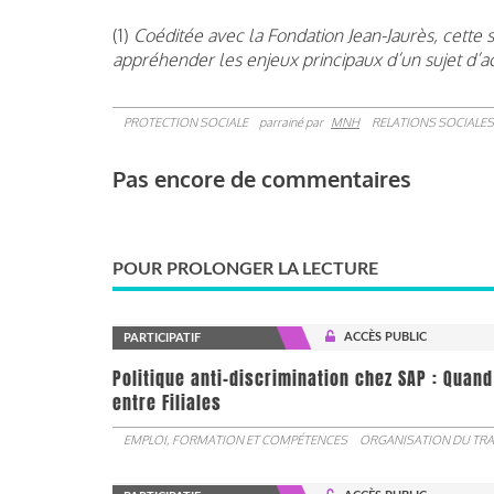
(1)
Coéditée avec la Fondation Jean-Jaurès, cette 
appréhender les enjeux principaux d’un sujet d’ac
PROTECTION SOCIALE
parrainé par
MNH
RELATIONS SOCIALES
Pas encore de commentaires
POUR PROLONGER LA LECTURE
ACCÈS PUBLIC
PARTICIPATIF
Politique anti-discrimination chez SAP : Quand
entre Filiales
EMPLOI, FORMATION ET COMPÉTENCES
ORGANISATION DU TRA