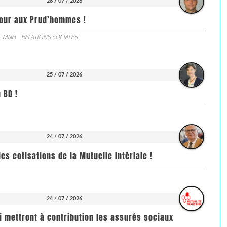
28 / 07 / 2026
jour aux Prud’hommes !
MNH
RELATIONS SOCIALES
25 / 07 / 2026
 BD !
24 / 07 / 2026
es cotisations de la Mutuelle Intériale !
24 / 07 / 2026
i mettront à contribution les assurés sociaux