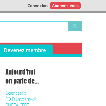
Connexion
Abonnez-vous
Devenez membre
Aujourd'hui
on parle de...
SciencesPo,
FO France travail,
SNPEA CFDT