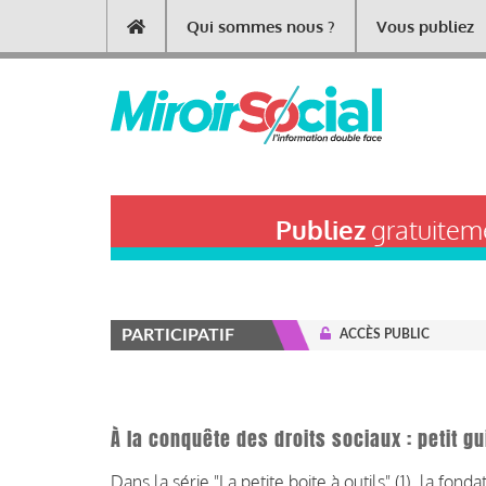
Aller
Qui sommes nous ?
Vous publiez
Main
au
contenu
navigation
principal
Publiez
gratuiteme
PARTICIPATIF
ACCÈS PUBLIC
À la conquête des droits sociaux : petit g
Dans la série "La petite boite à outils" (1), la fon