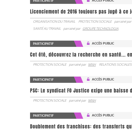
ACCÈS PUBLIC
PARTICIPATIF
Licenciement de 2016 toujours pas jugé à ce 
ORGANISATION DU TRAVAIL
PROTECTION SOCIALE
parrainé par
SANTÉ AU TRAVAIL
parrainé par
GROUPE TECHNOLOGIA
ACCÈS PUBLIC
PARTICIPATIF
Cet été, découvrez la recherche en santé... en
PROTECTION SOCIALE
parrainé par
MNH
RELATIONS SOCIALES
ACCÈS PUBLIC
PARTICIPATIF
PSC: Le syndicat FO Justice exige une baisse d
PROTECTION SOCIALE
parrainé par
MNH
ACCÈS PUBLIC
PARTICIPATIF
Doublement des franchises: des transferts qu