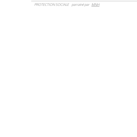
PROTECTION SOCIALE
parrainé par
MNH