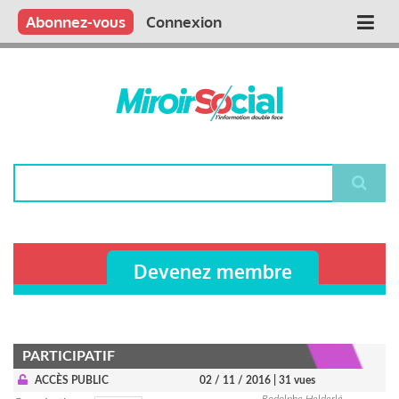
Aller
Qui sommes nous ?
Vous publiez
Nous publions
Contactez-nous
Abonnez-vous
Connexion
Main
au
contenu
navigation
principal
Rechercher
Devenez membre
PARTICIPATIF
ACCÈS PUBLIC
02 / 11 / 2016
| 31 vues
Rodolphe Helderlé