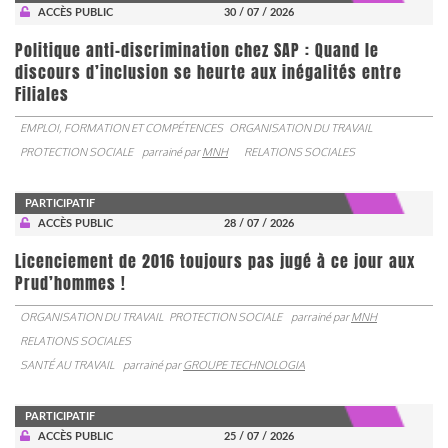
ACCÈS PUBLIC
30 / 07 / 2026
Politique anti-discrimination chez SAP : Quand le
discours d’inclusion se heurte aux inégalités entre
Filiales
EMPLOI, FORMATION ET COMPÉTENCES
ORGANISATION DU TRAVAIL
PROTECTION SOCIALE
parrainé par
MNH
RELATIONS SOCIALES
PARTICIPATIF
ACCÈS PUBLIC
28 / 07 / 2026
Licenciement de 2016 toujours pas jugé à ce jour aux
Prud’hommes !
ORGANISATION DU TRAVAIL
PROTECTION SOCIALE
parrainé par
MNH
RELATIONS SOCIALES
SANTÉ AU TRAVAIL
parrainé par
GROUPE TECHNOLOGIA
PARTICIPATIF
ACCÈS PUBLIC
25 / 07 / 2026