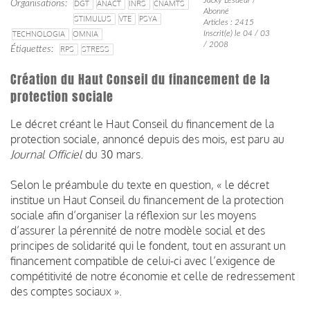
Organisations
DGT
ANACT
INRS
CNAMTS
Abonné
STIMULUS
VTE
PSYA
Articles : 2415
TECHNOLOGIA
OMNIA
Inscrit(e) le 04 / 03
/ 2008
Étiquettes
RPS
STRESS
Création du Haut Conseil du financement de la
protection sociale
Le décret créant le Haut Conseil du financement de la
protection sociale, annoncé depuis des mois, est paru au
Journal Officiel
du 30 mars.
Selon le préambule du texte en question, « le décret
institue un Haut Conseil du financement de la protection
sociale afin d’organiser la réflexion sur les moyens
d’assurer la pérennité de notre modèle social et des
principes de solidarité qui le fondent, tout en assurant un
financement compatible de celui-ci avec l’exigence de
compétitivité de notre économie et celle de redressement
des comptes sociaux ».