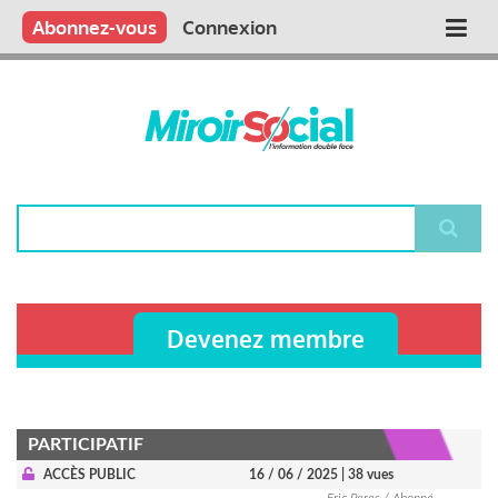
Aller
Qui sommes nous ?
Vous publiez
Nous publions
Contactez-nous
Abonnez-vous
Connexion
Main
au
contenu
navigation
principal
Rechercher
Devenez membre
PARTICIPATIF
ACCÈS PUBLIC
16 / 06 / 2025
| 38 vues
Eric Peres / Abonné