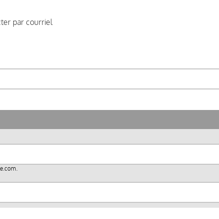
er par courriel
le.com
.