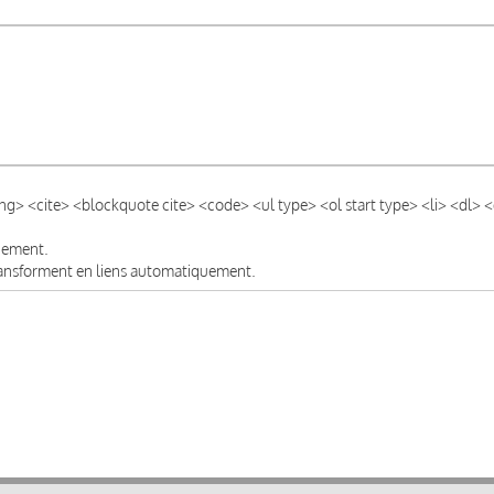
ong> <cite> <blockquote cite> <code> <ul type> <ol start type> <li> <dl>
quement.
transforment en liens automatiquement.