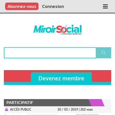
Aller
Qui sommes nous ?
Vous publiez
Nous publions
Contactez-nous
Abonnez-vous
Connexion
Main
au
contenu
navigation
principal
Rechercher
Devenez membre
PARTICIPATIF
ACCÈS PUBLIC
20 / 03 / 2019
| 202 vues
Jean Meyronneinc