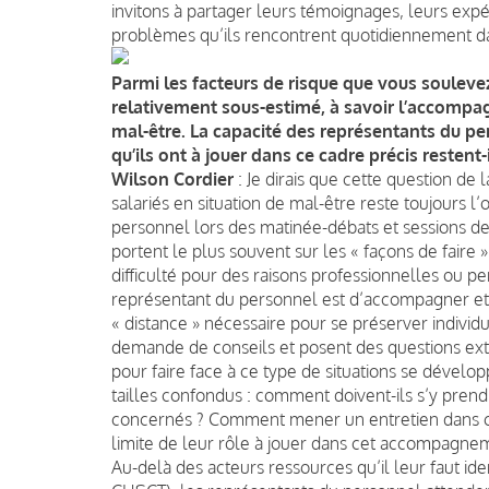
invitons à partager leurs témoignages, leurs expé
problèmes qu’ils rencontrent quotidiennement da
Parmi les facteurs de risque que vous souleve
relativement sous-estimé, à savoir l’accompag
mal-être. La capacité des représentants du pe
qu’ils ont à jouer dans ce cadre précis resten
Wilson Cordier
: Je dirais que cette question de
salariés en situation de mal-être reste toujours l
personnel lors des matinée-débats et sessions de
portent le plus souvent sur les « façons de faire
difficulté pour des raisons professionnelles ou pe
représentant du personnel est d’accompagner et d’
« distance » nécessaire pour se préserver individ
demande de conseils et posent des questions ex
pour faire face à ce type de situations se dévelo
tailles confondus : comment doivent-ils s’y pre
concernés ? Comment mener un entretien dans ce 
limite de leur rôle à jouer dans cet accompagnem
Au-delà des acteurs ressources qu’il leur faut ident