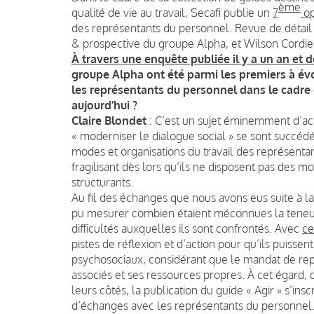
ème
qualité de vie au travail, Secafi publie un
7
op
des représentants du personnel. Revue de détail
& prospective du groupe Alpha, et Wilson Cordier
À travers une enquête publiée il y a un an et 
groupe Alpha ont été parmi les premiers à év
les représentants du personnel dans le cadre 
aujourd’hui ?
Claire Blondet
: C’est un sujet éminemment d’actu
« moderniser le dialogue social » se sont succéd
modes et organisations du travail des représentant
fragilisant dès lors qu’ils ne disposent pas des 
structurants.
Au fil des échanges que nous avons eus suite à l
pu mesurer combien étaient méconnues la teneur d
difficultés auxquelles ils sont confrontés. Avec
ce
pistes de réflexion et d’action pour qu’ils puissen
psychosociaux, considérant que le mandat de repr
associés et ses ressources propres. À cet égard, d
leurs côtés, la publication du guide « Agir » s’in
d’échanges avec les représentants du personnel.