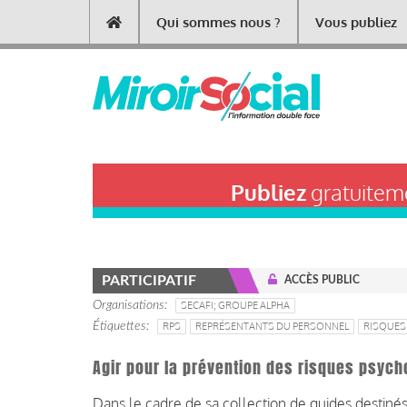
Aller
Qui sommes nous ?
Vous publiez
Main
au
contenu
navigation
principal
Publiez
gratuiteme
PARTICIPATIF
ACCÈS PUBLIC
Organisations
SECAFI; GROUPE ALPHA
Étiquettes
RPS
REPRÉSENTANTS DU PERSONNEL
RISQUES
Agir pour la prévention des risques psyc
Dans le cadre de sa collection de guides destiné