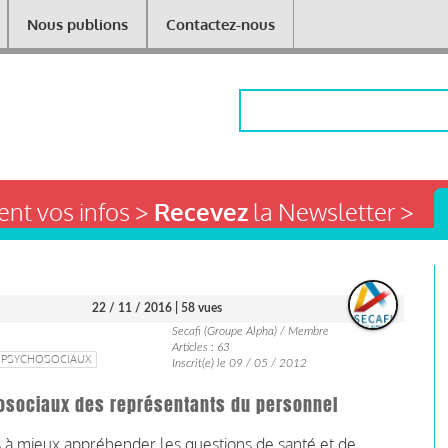
Nous publions
Contactez-nous
Rechercher
nt vos infos >
Recevez
la Newsletter >
22 / 11 / 2016
| 58 vues
Secafi (Groupe Alpha) / Membre
Articles : 63
 PSYCHOSOCIAUX
Inscrit(e) le 09 / 05 / 2012
hosociaux des représentants du personnel
s à mieux appréhender les questions de santé et de