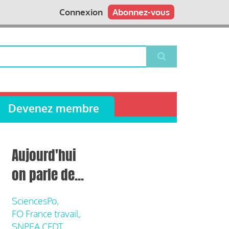
Connexion
Abonnez-vous
Devenez membre
Aujourd'hui
on parle de...
SciencesPo,
FO France travail,
SNPEA CFDT