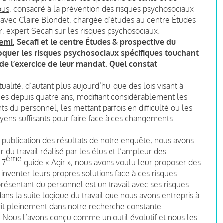
us
, consacré à la prévention des risques psychosociaux
 avec Claire Blondet, chargée d’études au centre Études
, expert Secafi sur les risques psychosociaux.
demi
, Secafi et le centre Études & prospective du
oquer les risques psychosociaux spécifiques touchant
de l’exercice de leur mandat. Quel constat
alité, d’autant plus aujourd’hui que des lois visant à
ées depuis quatre ans, modifiant considérablement les
s du personnel, les mettant parfois en difficulté ou les
moyens suffisants pour faire face à ces changements
a publication des résultats de notre enquête, nous avons
u travail réalisé par les élus et l’ampleur des
ème
 7
guide « Agir »
, nous avons voulu leur proposer des
t inventer leurs propres solutions face à ces risques
ésentant du personnel est un travail avec ses risques
ans la suite logique du travail que nous avons entrepris à
scrit pleinement dans notre recherche constante
 Nous l’avons conçu comme un outil évolutif et nous les