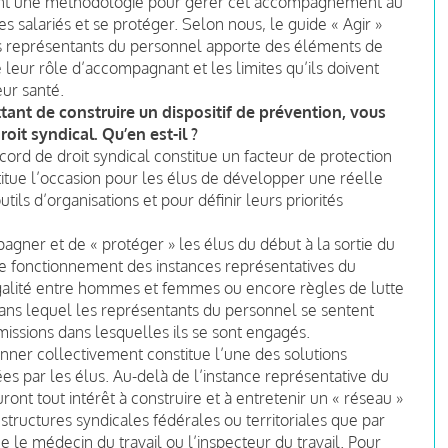
ent une méthodologie pour gérer cet accompagnement au
s salariés et se protéger. Selon nous, le guide « Agir »
es représentants du personnel apporte des éléments de
 leur rôle d’accompagnant et les limites qu’ils doivent
eur santé.
ant de construire un dispositif de prévention, vous
roit syndical. Qu’en est-il ?
ord de droit syndical constitue un facteur de protection
titue l’occasion pour les élus de développer une réelle
tils d’organisations et pour définir leurs priorités
gner et de « protéger » les élus du début à la sortie du
e fonctionnement des instances représentatives du
égalité entre hommes et femmes ou encore règles de lutte
dans lequel les représentants du personnel se sentent
ssions dans lesquelles ils se sont engagés.
nner collectivement constitue l’une des solutions
rées par les élus. Au-delà de l’instance représentative du
ront tout intérêt à construire et à entretenir un « réseau »
structures syndicales fédérales ou territoriales que par
ue le médecin du travail ou l’inspecteur du travail. Pour