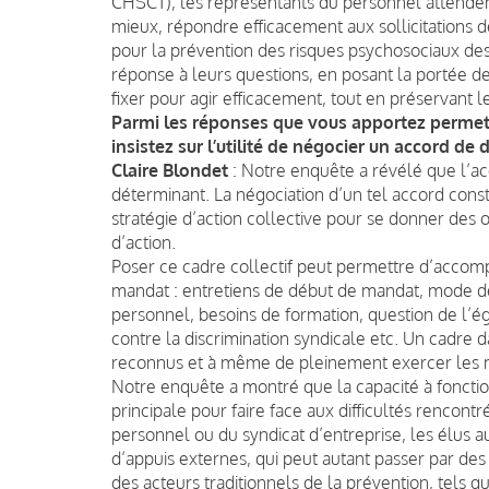
CHSCT), les représentants du personnel attend
mieux, répondre efficacement aux sollicitations de
pour la prévention des risques psychosociaux d
réponse à leurs questions, en posant la portée de
fixer pour agir efficacement, tout en préservant l
Parmi les réponses que vous apportez permett
insistez sur l’utilité de négocier un accord de d
Claire Blondet
: Notre enquête a révélé que l’acc
déterminant. La négociation d’un tel accord cons
stratégie d’action collective pour se donner des ou
d’action.
Poser ce cadre collectif peut permettre d’accompa
mandat : entretiens de début de mandat, mode d
personnel, besoins de formation, question de l’
contre la discrimination syndicale etc. Un cadre 
reconnus et à même de pleinement exercer les mi
Notre enquête a montré que la capacité à fonctio
principale pour faire face aux difficultés rencont
personnel ou du syndicat d’entreprise, les élus au
d’appuis externes, qui peut autant passer par des 
des acteurs traditionnels de la prévention, tels q