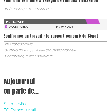
Pour une véritable stratégie de réindustrialisation
VIE ÉCONOMIQUE, RSE & SOLIDARITÉ
PARTICIPATIF
ACCÈS PUBLIC
24 / 07 / 2026
Souffrance au travail : le rapport censuré du Sénat
RELATIONS SOCIALES
SANTÉ AU TRAVAIL
parrainé par
GROUPE TECHNOLOGIA
VIE ÉCONOMIQUE, RSE & SOLIDARITÉ
Aujourd'hui
on parle de...
SciencesPo,
FO France travail,