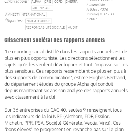
Organisations
ALPHA
CFIE
CCFD
SHERPA
/ Journaliste
GREENPEACE
Articles : 4376
AMNESTY INTERNATIONAL
Inscrit(e) le 16 / 11
/ 2007
Étiquettes
INDICATEURRSE
RESPONSABILITÉ SOCIALE
AUDIT
Glissement sociétal des rapports annuels
"Le reporting social distillé dans les rapports annuels est de
plus en plus opportuniste. Les directions sélectionnent les
sujets qu'elles veulent développer et font l'impasse sur les
plus sensibles. Ces rapports ressemblent de plus en plus à
des supports de communication", estime Hughes Bertrand,
du département études du groupe Alpha qui conduit
depuis maintenant six ans son analyse des rapports annuels
avec classement à la clé.
Sur 36 entreprises du CAC 40, seules 9 renseignent tous
les indicateurs de la loi NRE (Alsthom, EDF, Essilor,
Michelin, PPR, PSA, Société Générale, Veolia, Vinci). Ces
"bons élèves" ne progressent en revanche pas sur le plan