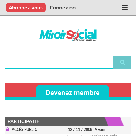
Aller
Qui sommes nous ?
Vous publiez
Nous publions
Contactez-nous
Abonnez-vous
Connexion
Main
au
contenu
navigation
principal
Rechercher
Devenez membre
PARTICIPATIF
ACCÈS PUBLIC
12 / 11 / 2008
| 9 vues
Rodolphe Helderlé