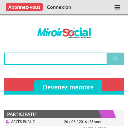
Aller
Qui sommes nous ?
Vous publiez
Nous publions
Contactez-nous
Abonnez-vous
Connexion
Main
au
contenu
navigation
principal
Rechercher
Devenez membre
PARTICIPATIF
ACCÈS PUBLIC
26 / 05 / 2016
| 58 vues
Samuel Gaillard /