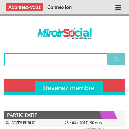
Aller
Qui sommes nous ?
Vous publiez
Nous publions
Contactez-nous
Abonnez-vous
Connexion
Main
au
contenu
navigation
principal
Rechercher
Devenez membre
PARTICIPATIF
ACCÈS PUBLIC
28 / 03 / 2017
| 90 vues
National Snj /