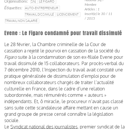
Organisations
SNJ
LE FIGARO
Membre
Étiquettes
AUTO-ENTREPRENEUR
Articles : 1
Inscrit(e) le 30 / 11
TRAVAIL DISSIMULÉ
LICENCIEMENT
/ 2015
TRAVAIL NON SALARIÉ
Evene : Le Figaro condamné pour travail dissimulé
Le 28 février, la Chambre criminelle de la Cour de
cassation a rejeté le pourvoi en cassation de la société du
Figaro
suite à la condamnation de son ex-filiale Evene pour
travail dissimulé de 15 collaborateurs. Par procès-verbal du
7 décembre 2010, l’Inspection du travail avait constaté une
pratique généralisée de dissimulation d’emploi pour de
nombreux collaborateurs chargés de traiter l’actualité
culturelle en France, dans le cadre d’une relation
subordonnée, mais rémunérés comme « auteurs »
indépendants. Et, ô miracle, le procureur n’avait pas classé
sans suite cette scandaleuse affaire mettant en cause un
grand groupe de presse censé connaître la législation
sociale.
Le
Syndicat national des journalistes
, premier syndicat de la