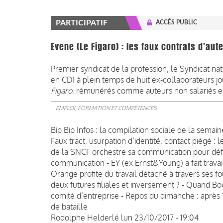
PARTICIPATIF
ACCÈS PUBLIC
Evene (Le Figaro) : les faux contrats d'aut
Premier syndicat de la profession, le Syndicat nati
en CDI à plein temps de huit ex-collaborateurs jo
Figaro
, rémunérés comme auteurs non salariés e
EMPLOI, FORMATION ET COMPÉTENCES
Bip Bip Infos : la compilation sociale de la semai
Faux tract, usurpation d’identité, contact piégé :
de la SNCF orchestre sa communication pour défe
communication - EY (ex Ernst&Young) a fait travai
Orange profite du travail détaché à travers ses fo
deux futures filiales et inversement ? - Quand Bo
comité d’entreprise - Repos du dimanche : après 1
de bataille
Rodolphe Helderlé
lun 23/10/2017 - 19:04