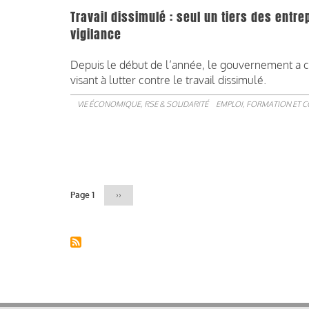
Travail dissimulé : seul un tiers des entr
vigilance
Depuis le début de l’année, le gouvernement a con
visant à lutter contre le travail dissimulé.
VIE ÉCONOMIQUE, RSE & SOLIDARITÉ
EMPLOI, FORMATION ET 
Pagination
Page 1
Page
››
suivante