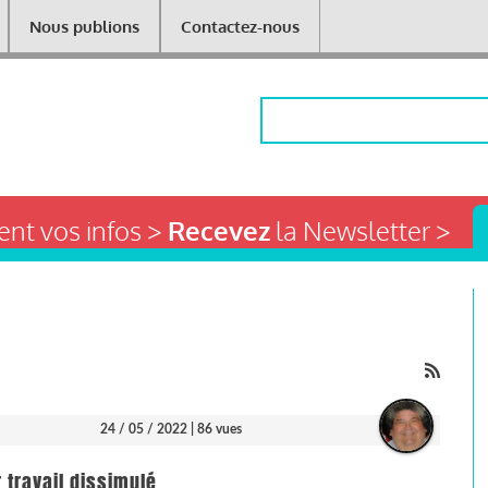
Nous publions
Contactez-nous
Rechercher
nt vos infos >
Recevez
la Newsletter >
24 / 05 / 2022
| 86 vues
 travail dissimulé