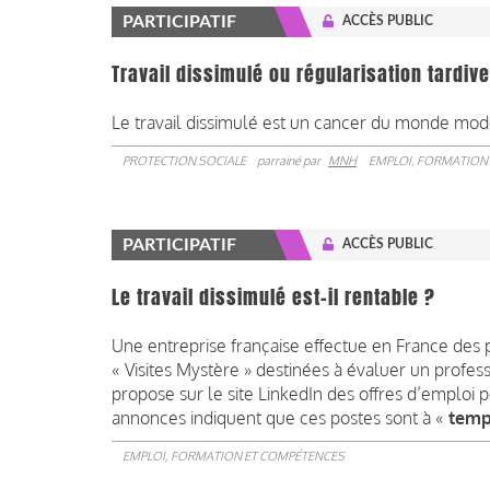
PARTICIPATIF
ACCÈS PUBLIC
Travail dissimulé ou régularisation tardive
Le travail dissimulé est un cancer du monde mode
PROTECTION SOCIALE
parrainé par
MNH
EMPLOI, FORMATION
PARTICIPATIF
ACCÈS PUBLIC
Le travail dissimulé est-il rentable ?
Une entreprise française effectue en France des p
« Visites Mystère » destinées à évaluer un profe
propose sur le site LinkedIn des offres d’emploi 
annonces indiquent que ces postes sont à «
temp
EMPLOI, FORMATION ET COMPÉTENCES