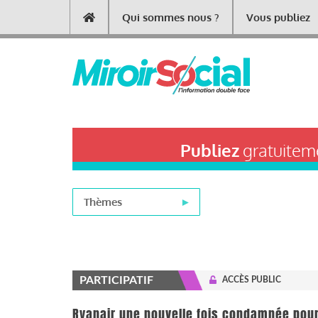
Aller
Qui sommes nous ?
Vous publiez
Main
au
contenu
navigation
principal
Publiez
gratuiteme
Thèmes
PARTICIPATIF
ACCÈS PUBLIC
Ryanair une nouvelle fois condamnée pour