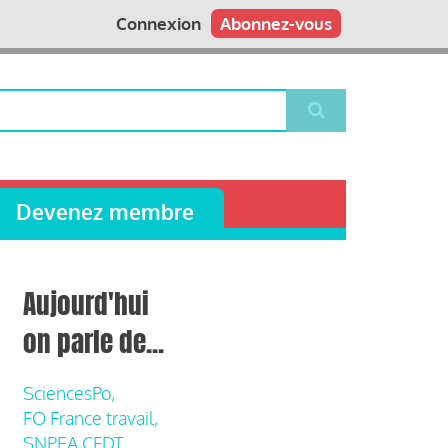
Connexion
Abonnez-vous
Devenez membre
Aujourd'hui
on parle de...
SciencesPo,
FO France travail,
SNPEA CFDT