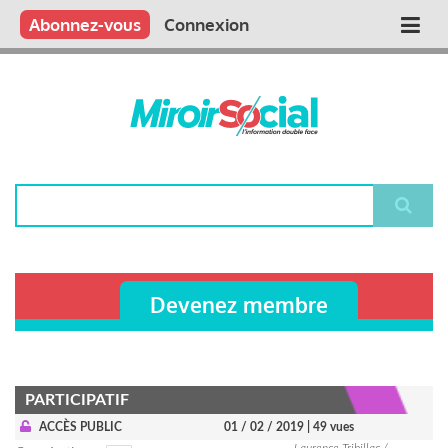
Aller
Qui sommes nous ?
Vous publiez
Nous publions
Contactez-nous
Abonnez-vous
Connexion
Main
au
contenu
navigation
principal
Rechercher
Devenez membre
PARTICIPATIF
ACCÈS PUBLIC
01 / 02 / 2019
| 49 vues
Laurence Tribillac /