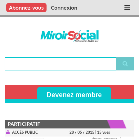
Aller
Qui sommes nous ?
Vous publiez
Nous publions
Contactez-nous
Abonnez-vous
Connexion
Main
au
contenu
navigation
principal
Rechercher
Devenez membre
PARTICIPATIF
ACCÈS PUBLIC
28 / 05 / 2015
| 15 vues
Thierry Amouroux /