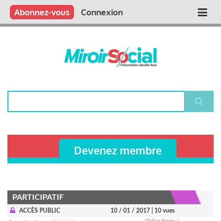
Aller
Qui sommes nous ?
Vous publiez
Nous publions
Contactez-nous
Abonnez-vous
Connexion
Main
au
contenu
navigation
principal
Rechercher
Devenez membre
PARTICIPATIF
ACCÈS PUBLIC
10 / 01 / 2017
| 10 vues
Didier Forno /