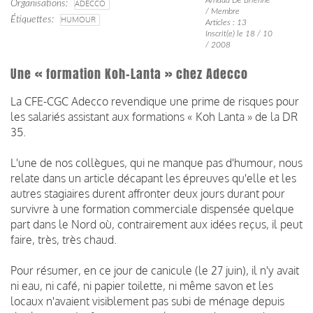
Organisations
ADECCO
/ Membre
Étiquettes
HUMOUR
Articles : 13
Inscrit(e) le 18 / 10
/ 2008
Une « formation Koh-Lanta » chez Adecco
La CFE-CGC Adecco revendique une prime de risques pour
les salariés assistant aux formations « Koh Lanta » de la DR
35.
L'une de nos collègues, qui ne manque pas d'humour, nous
relate dans un article décapant les épreuves qu'elle et les
autres stagiaires durent affronter deux jours durant pour
survivre à une formation commerciale dispensée quelque
part dans le Nord où, contrairement aux idées reçus, il peut
faire, très, très chaud.
Pour résumer, en ce jour de canicule (le 27 juin), il n'y avait
ni eau, ni café, ni papier toilette, ni même savon et les
locaux n'avaient visiblement pas subi de ménage depuis