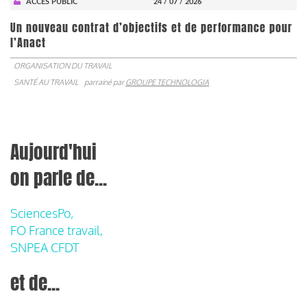
ACCÈS PUBLIC
24 / 07 / 2026
Un nouveau contrat d’objectifs et de performance pour
l’Anact
ORGANISATION DU TRAVAIL
SANTÉ AU TRAVAIL
parrainé par
GROUPE TECHNOLOGIA
Aujourd'hui
on parle de...
SciencesPo,
FO France travail,
SNPEA CFDT
et de...