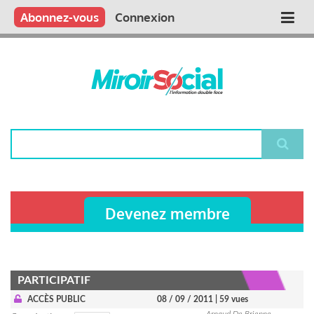
Aller
Qui sommes nous ?
Vous publiez
Nous publions
Contactez-nous
Abonnez-vous
Connexion
Main
au
contenu
navigation
principal
Rechercher
Devenez membre
PARTICIPATIF
ACCÈS PUBLIC
08 / 09 / 2011
| 59 vues
Arnaud De Brienne