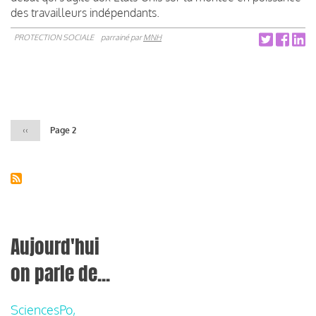
des travailleurs indépendants.
PROTECTION SOCIALE
parrainé par
MNH
Pagination
Page
‹‹
Page 2
précédente
Aujourd'hui
on parle de...
SciencesPo,