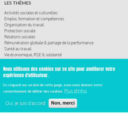
LES THÈMES
Activités sociales et culturelles
Emploi, formation et compétences
Organisation du travail
Protection sociale
Relations sociales
Rémunération globale & partage de la performance
Santé au travail
Vie économique, RSE & solidarité
ACCÈS RAPIDE
Nous utilisons des cookies sur ce site pour améliorer votre
expérience d'utilisateur.
Les abonnements
Les rencontres
En cliquant sur un lien de cette page, vous nous donnez votre
Les ressources
Plus d'infos
consentement de définir des cookies.
Oui, je suis d'accord
Non, merci
© 2019 Miroir Social - Réalisé par
Cafffeine
Mentions légales et condition générale d’utilisation et