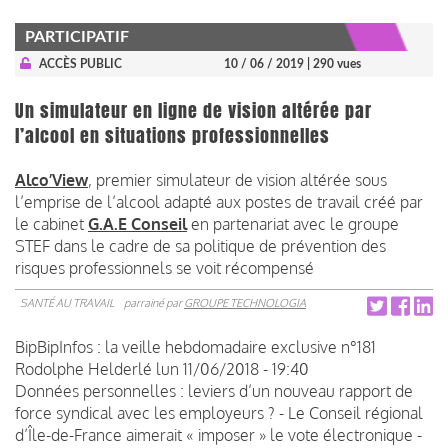
PARTICIPATIF
ACCÈS PUBLIC
10 / 06 / 2019
| 290 vues
Un simulateur en ligne de vision altérée par
l’alcool en situations professionnelles
Alco’View
, premier simulateur de vision altérée sous
l’emprise de l’alcool adapté aux postes de travail créé par
le cabinet
G.A.E Conseil
en partenariat avec le groupe
STEF dans le cadre de sa politique de prévention des
risques professionnels se voit récompensé
SANTÉ AU TRAVAIL
parrainé par
GROUPE TECHNOLOGIA
BipBipInfos : la veille hebdomadaire exclusive n°181
Rodolphe Helderlé
lun 11/06/2018 - 19:40
Données personnelles : leviers d’un nouveau rapport de
force syndical avec les employeurs ? - Le Conseil régional
d’Île-de-France aimerait « imposer » le vote électronique -