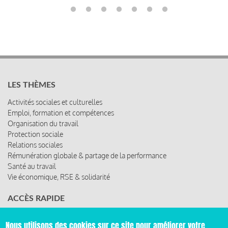
LES THÈMES
Activités sociales et culturelles
Emploi, formation et compétences
Organisation du travail
Protection sociale
Relations sociales
Rémunération globale & partage de la performance
Santé au travail
Vie économique, RSE & solidarité
ACCÈS RAPIDE
Les abonnements
Nous utilisons des cookies sur ce site pour améliorer votre
Les rencontres