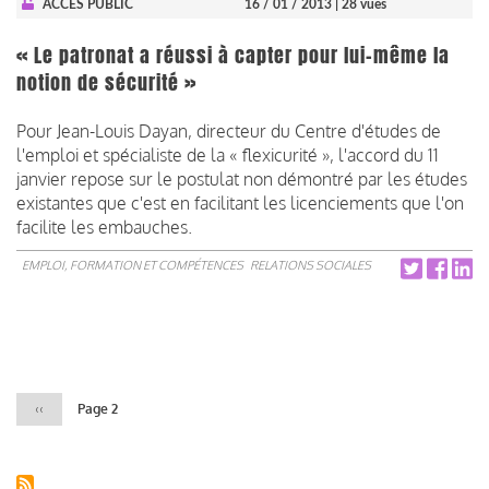
ACCÈS PUBLIC
16 / 01 / 2013
| 28 vues
« Le patronat a réussi à capter pour lui-même la
notion de sécurité »
Pour Jean-Louis Dayan, directeur du Centre d'études de
l'emploi et spécialiste de la « flexicurité », l'accord du 11
janvier repose sur le postulat non démontré par les études
existantes que c'est en facilitant les licenciements que l'on
facilite les embauches.
EMPLOI, FORMATION ET COMPÉTENCES
RELATIONS SOCIALES
Pagination
Page
‹‹
Page 2
précédente